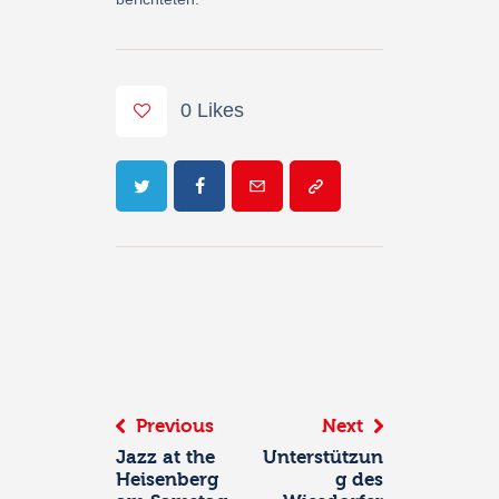
0
Likes
Beitrags-
Navigation
Previous
Next
Jazz at the
Unterstützun
Heisenberg
g des