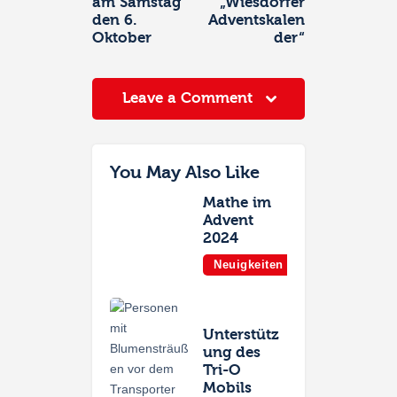
am Samstag
„Wiesdorfer
den 6.
Adventskalen
Oktober
der“
Leave a Comment
You May Also Like
Mathe im
Advent
2024
Neuigkeiten
Unterstütz
ung des
Tri-O
Mobils