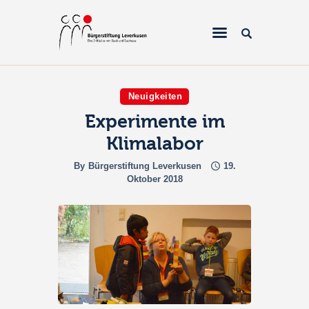
Neuigkeiten
Experimente im
Home
Klimalabor
Über uns
By
Bürgerstiftung Leverkusen
19.
Projekte
Oktober 2018
Galerien & Fotos
Förderantrag
Spenden