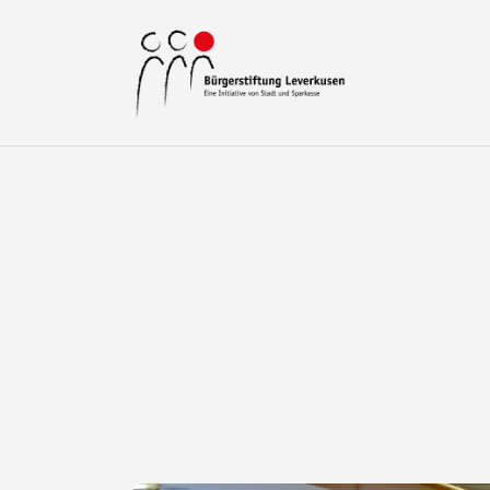
H
Ü
P
G
F
S