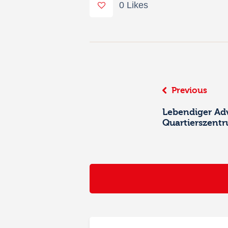
0
Likes
Beitrags-
Previous
Navigation
Lebendiger Ad
Quartierszent