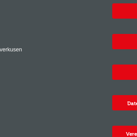
everkusen
Dat
Vere