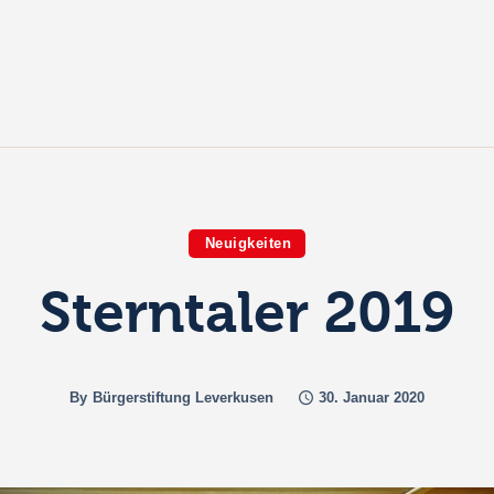
ome
ber uns
rojekte
alerien & Fotos
Neuigkeiten
örderantrag
Sterntaler 2019
penden
By
Bürgerstiftung Leverkusen
30. Januar 2020