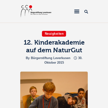
Neuigkeiten
12. Kinderakademie
Home
auf dem NaturGut
Über uns
By
Bürgerstiftung Leverkusen
30.
Projekte
Oktober 2015
Galerien & Fotos
Förderantrag
Spenden