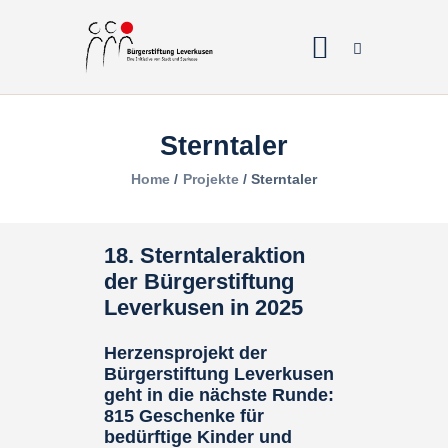
Home
Sterntaler
Über uns
Home
Projekte
Sterntaler
Projekte
Galerien & Fotos
18. Sterntaleraktion
Förderantrag
der Bürgerstiftung
Leverkusen in 2025
Spenden
Herzensprojekt der
Bürgerstiftung Leverkusen
geht in die nächste Runde:
815 Geschenke für
bedürftige Kinder und