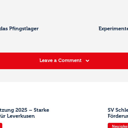
das Pfingstlager
Experimente
Leave a Comment
itzung 2025 – Starke
SV Schl
für Leverkusen
Förderu
Neuigke