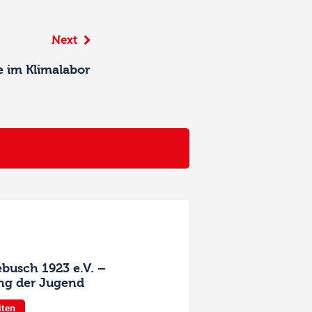
Next
 im Klimalabor
ebusch 1923 e.V. –
ng der Jugend
iten