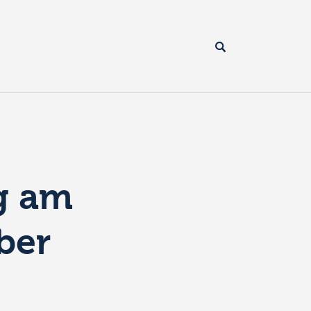
g am
ber