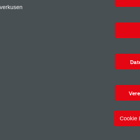
everkusen
Dat
Vere
Cookie 