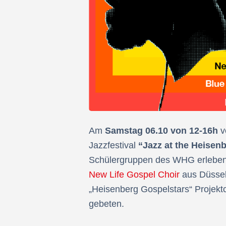
Am
Samstag 06.10 von 12-16h
v
Jazzfestival
“Jazz at the Heisen
Schülergruppen des WHG erleben
New Life Gospel Choir
aus Düsse
„Heisenberg Gospelstars“ Projektch
gebeten.