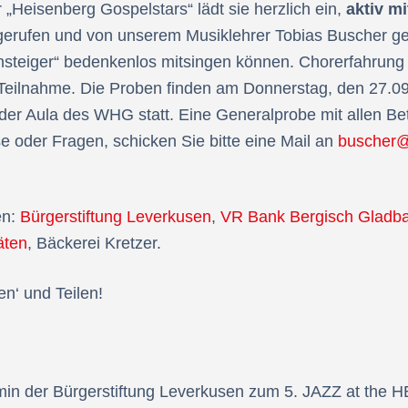
 „Heisenberg Gospelstars“ lädt sie herzlich ein,
aktiv
mi
erufen und von unserem Musiklehrer Tobias Buscher gele
steiger“ bedenkenlos mitsingen können. Chorerfahrung ist
e Teilnahme. Die Proben finden am Donnerstag, den 27.
 der Aula des WHG statt. Eine Generalprobe mit allen Bete
se oder Fragen, schicken Sie bitte eine Mail an
buscher@
en:
Bürgerstiftung Leverkusen
,
VR Bank Bergisch Gladb
äten
, Bäckerei Kretzer.
en‘ und Teilen!