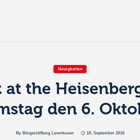
ome
ber uns
rojekte
alerien & Fotos
Neuigkeiten
örderantrag
z at the Heisenber
penden
mstag den 6. Okto
By
Bürgerstiftung Leverkusen
18. September 2018