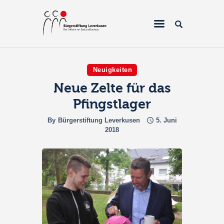
Neuigkeiten
Neue Zelte für das
Home
Pfingstlager
Über uns
By
Bürgerstiftung Leverkusen
5. Juni
Projekte
2018
Galerien & Fotos
Förderantrag
Spenden