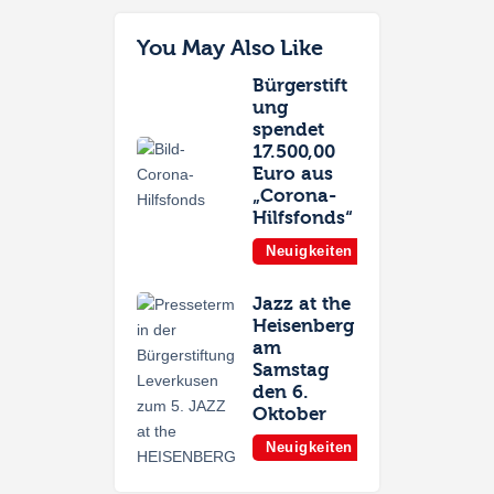
You May Also Like
Bürgerstift
ung
spendet
17.500,00
Euro aus
„Corona-
Hilfsfonds“
Neuigkeiten
Jazz at the
Heisenberg
am
Samstag
den 6.
Oktober
Neuigkeiten