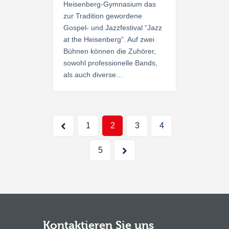
Heisenberg-Gymnasium das
zur Tradition gewordene
Gospel- und Jazzfestival “Jazz
at the Heisenberg”. Auf zwei
Bühnen können die Zuhörer,
sowohl professionelle Bands,
als auch diverse…
Beitrags-
<
Page
1
Page
2
Page
3
Page
4
Navigation
>
Page
5
Kontaktieren Sie uns