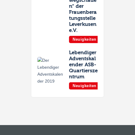
wegschaue
n“ der
Frauenbera
tungsstelle
Leverkusen
e.V.
Neuigkeiten
Lebendiger
Adventskal
ender ASB-
Quartiersze
ntrum
Neuigkeiten