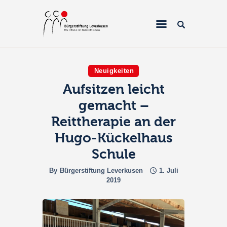
Neuigkeiten
Aufsitzen leicht
Home
gemacht –
Über uns
Reittherapie an der
Projekte
Hugo-Kückelhaus
Galerien & Fotos
Schule
Förderantrag
By
Bürgerstiftung Leverkusen
1. Juli
2019
Spenden