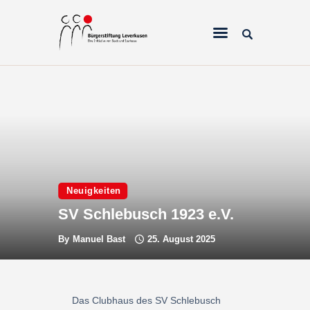
Home
Über uns
Projekte
Neuigkeiten
Galerien & Fotos
SV Schlebusch 1923 e.V.
Förderantrag
By
Manuel Bast
25. August 2025
Spenden
Das Clubhaus des SV Schlebusch