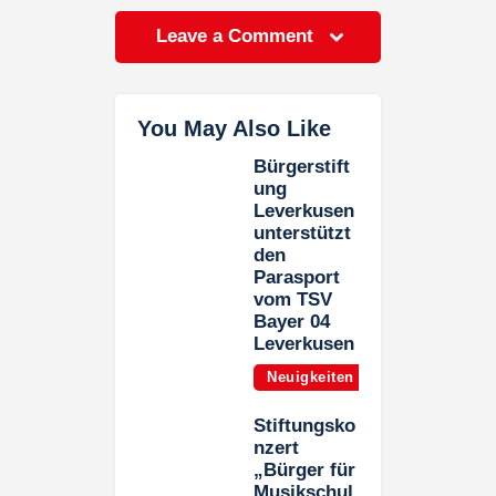
Leave a Comment
You May Also Like
Bürgerstift
ung
Leverkusen
unterstützt
den
Parasport
vom TSV
Bayer 04
Leverkusen
Neuigkeiten
Stiftungsko
nzert
„Bürger für
Musikschul