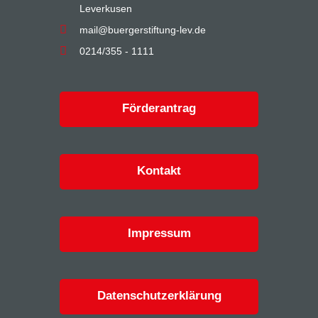
Leverkusen
mail@buergerstiftung-lev.de
0214/355 - 1111
Förderantrag
Kontakt
Impressum
Datenschutzerklärung