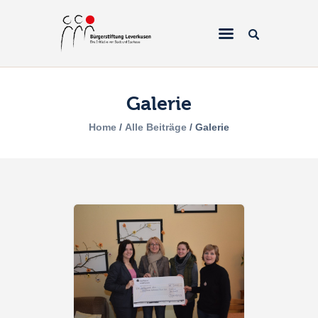
Galerie
Home
Home
Alle Beiträge
Galerie
Über uns
Projekte
Galerien & Fotos
Förderantrag
Spenden