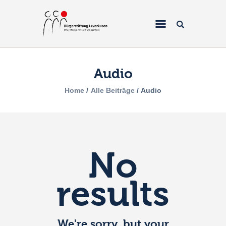
Audio
Home
Home
Alle Beiträge
Audio
Über uns
Projekte
Galerien & Fotos
No
Förderantrag
results
Spenden
We're sorry, but your