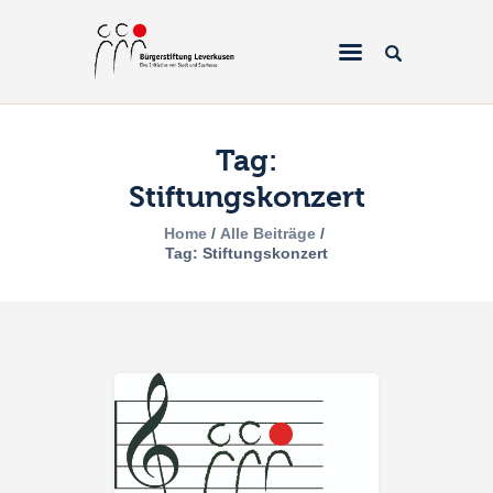
Tag:
Stiftungskonzert
Home
Home
Alle Beiträge
Über uns
Tag: Stiftungskonzert
Projekte
Galerien & Fotos
Förderantrag
Spenden