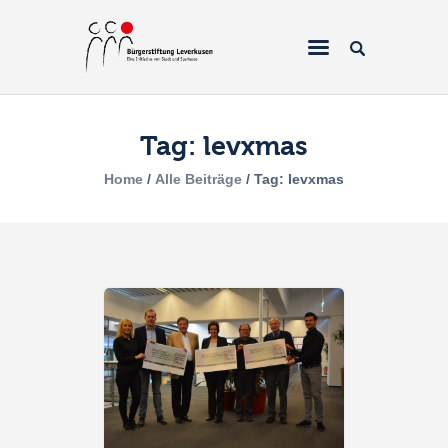
Tag: levxmas
Home
Home
Alle Beiträge
Tag: levxmas
Über uns
Projekte
Galerien & Fotos
Förderantrag
Spenden