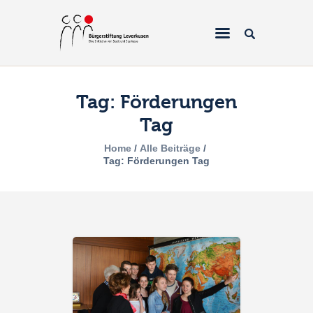
Tag: Förderungen
Tag
Home
Home
Alle Beiträge
Über uns
Tag: Förderungen Tag
Projekte
Galerien & Fotos
Förderantrag
Spenden