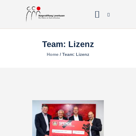
Team: Lizenz
Home
Home
Team: Lizenz
Über uns
Projekte
Galerien & Fotos
Förderantrag
Spenden